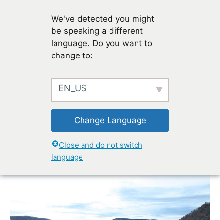
We've detected you might
be speaking a different
language. Do you want to
change to:
Switzerland Innovation Park
EN_US
Innovaare
vous souhaite la
bienven
Change Language
Connecting Great Minds
Close and do not switch
language